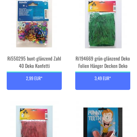
Ri550295 bunt-glänzend Zahl
Ri194669 grün-glänzend Deko
40 Deko Konfetti
Folien Hänger Decken Deko
2,99 EUR*
3,49 EUR*