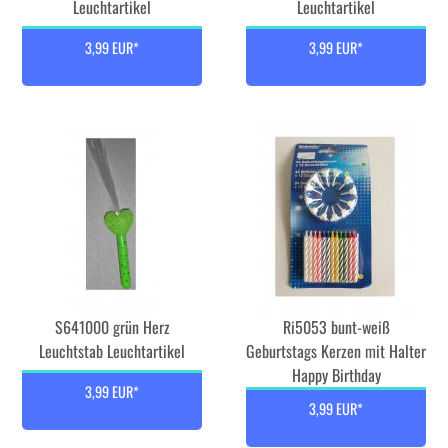
Leuchtartikel
Leuchtartikel
3,99 EUR*
3,99 EUR*
S641000 grün Herz
Ri5053 bunt-weiß
Leuchtstab Leuchtartikel
Geburtstags Kerzen mit Halter
Happy Birthday
3,99 EUR*
3,99 EUR*