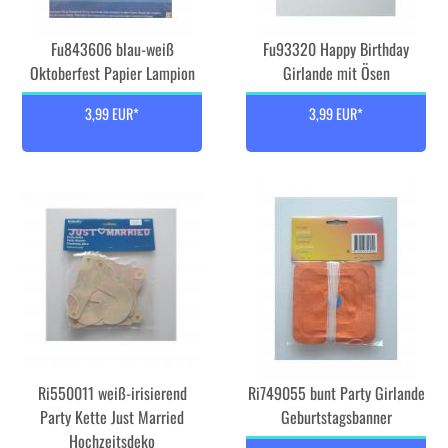
Fu843606 blau-weiß
Fu93320 Happy Birthday
Oktoberfest Papier Lampion
Girlande mit Ösen
3,99 EUR*
3,99 EUR*
Ri550011 weiß-irisierend
Ri749055 bunt Party Girlande
Party Kette Just Married
Geburtstagsbanner
Hochzeitsdeko