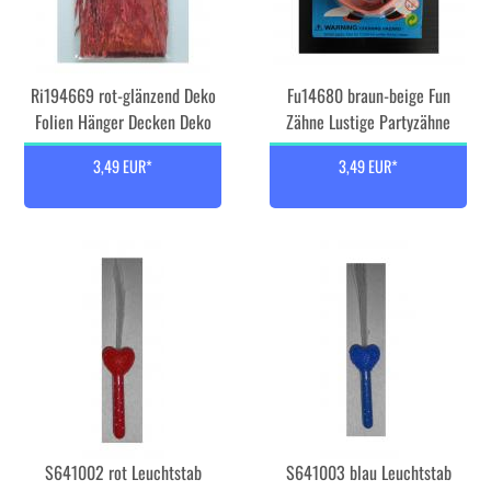
Ri194669 rot-glänzend Deko
Fu14680 braun-beige Fun
Folien Hänger Decken Deko
Zähne Lustige Partyzähne
3,49 EUR*
3,49 EUR*
S641002 rot Leuchtstab
S641003 blau Leuchtstab