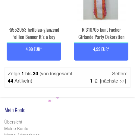
Ri552053 hellblau-glänzend
Ri310705 bunt Fächer
Foilien Banner It´s a boy
Girlande Party Dekoration
4,99 EUR*
4,99 EUR*
Zeige
1
bis
30
(von insgesamt
Seiten:
44
Artikeln)
1
2
[nächste >>]
Mein Konto
Übersicht
Meine Konto