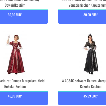
Cowgirlkostüm
Venezianischer Kapuzenu
39,99 EUR*
39,99 EUR*
ein-rot Damen Marquisen Kleid
W4084C schwarz Damen Marqui
Rokoko Kostüm
Rokoko Kostüm
45,99 EUR*
45,99 EUR*