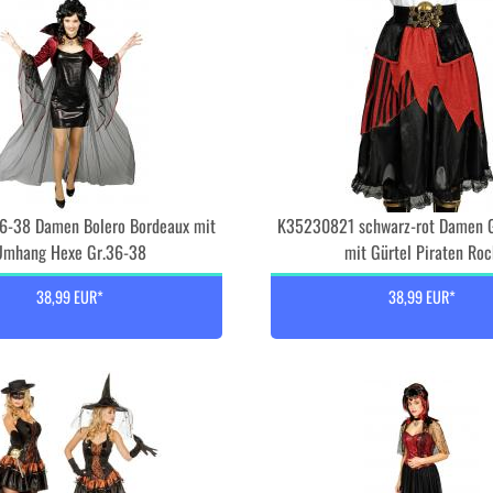
-38 Damen Bolero Bordeaux mit
K35230821 schwarz-rot Damen 
Umhang Hexe Gr.36-38
mit Gürtel Piraten Ro
38,99 EUR*
38,99 EUR*