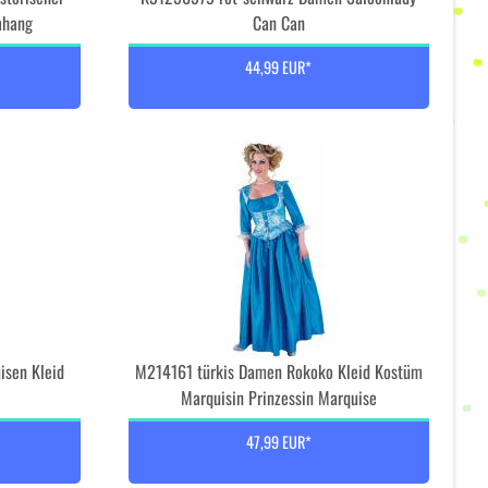
mhang
Can Can
44,99 EUR*
sen Kleid
M214161 türkis Damen Rokoko Kleid Kostüm
Marquisin Prinzessin Marquise
47,99 EUR*