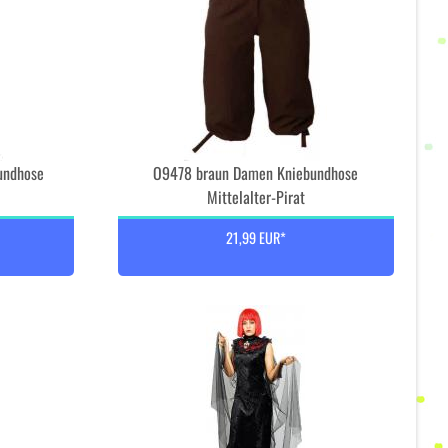
undhose
O9478 braun Damen Kniebundhose
Mittelalter-Pirat
21,99 EUR*