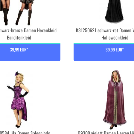
warz-bronze Damen Hexenkleid
K31250621 schwarz-rot Damen V
Banditenkleid
Halloweenkleid
39,99 EUR*
39,99 EUR*
0584 lila Damen Saloonlady
O9300 violett Damen Herren Hi