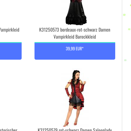
ampirkleid
K31250573 bordeaux-rot-schwarz Damen
Vampirkleid Barockkleid
39,99 EUR*
storischer
K31250579 rot-schwarz Damen Saloonlady