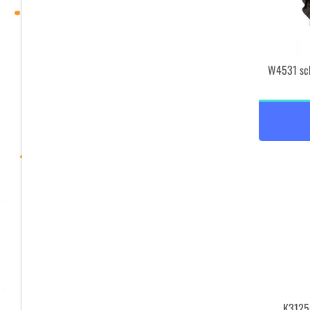
W4531 sch
K3125