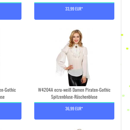
33,99 EUR*
en-Gothic
W4204A ecru-weiß Damen Piraten-Gothic
use
Spitzenbluse-Rüschenbluse
36,99 EUR*