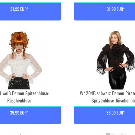
31,99 EUR*
31,99 EUR*
 weiß Damen Spitzenbluse-
W4204B schwarz Damen Pirat
Rüschenbluse
Spitzenbluse-Rüschenbl
35,99 EUR*
36,99 EUR*