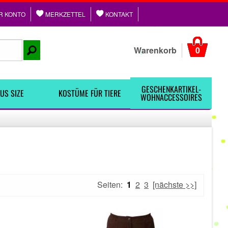
R KONTO
MERKZETTEL
KONTAKT
Warenkorb
0
GESCHENKARTIKEL-
US SIZE
KOSTÜME FÜR TIERE
WOHNACCESSOIRES
Seiten:
1
2
3
[nächste >>]