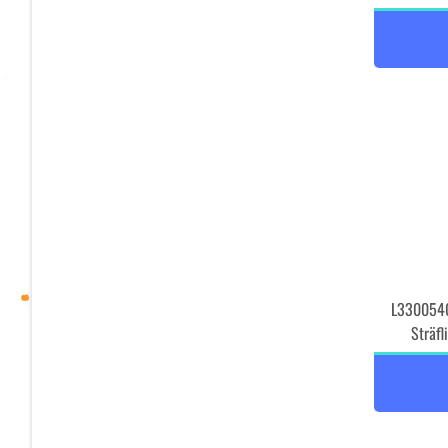
L3300540
Sträf