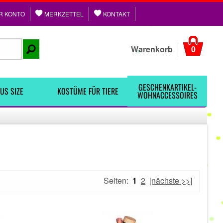
R KONTO
MERKZETTEL
KONTAKT
Warenkorb
0
GESCHENKARTIKEL-
US SIZE
KOSTÜME FÜR TIERE
WOHNACCESSOIRES
Seiten:
1
2
[nächste >>]