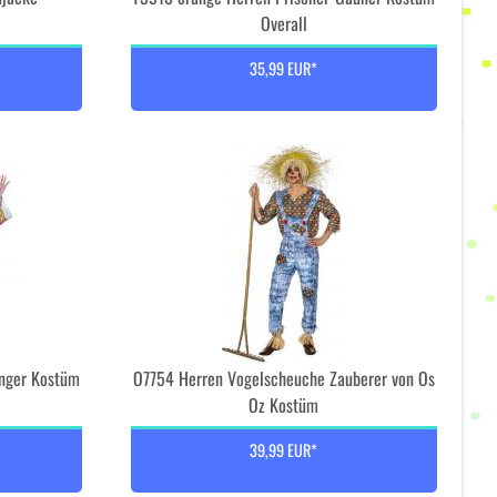
Overall
35,99 EUR*
änger Kostüm
O7754 Herren Vogelscheuche Zauberer von Os
Oz Kostüm
39,99 EUR*