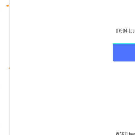
O7904 Leo 
W5611 bun