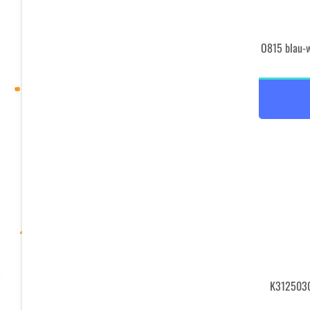
O815 blau-w
K3125030