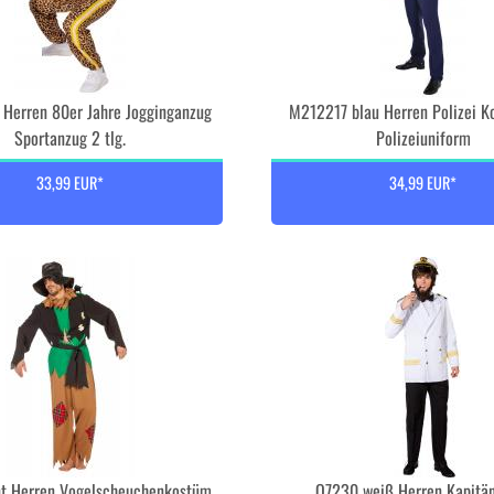
Herren 80er Jahre Jogginganzug
M212217 blau Herren Polizei 
Sportanzug 2 tlg.
Polizeiuniform
33,99 EUR*
34,99 EUR*
t Herren Vogelscheuchenkostüm
O7230 weiß Herren Kapitä