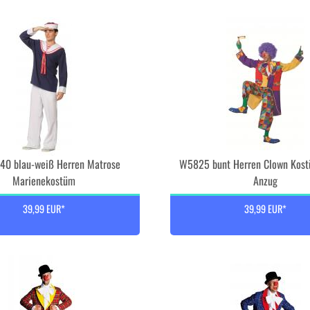
40 blau-weiß Herren Matrose
W5825 bunt Herren Clown Kost
Marienekostüm
Anzug
39,99 EUR*
39,99 EUR*