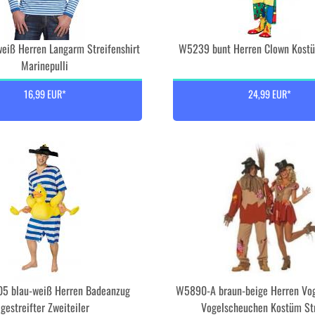
eiß Herren Langarm Streifenshirt
W5239 bunt Herren Clown Kostü
Marinepulli
16,99 EUR*
24,99 EUR*
5 blau-weiß Herren Badeanzug
W5890-A braun-beige Herren Vo
gestreifter Zweiteiler
Vogelscheuchen Kostüm Str