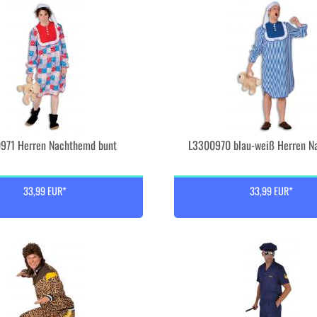
971 Herren Nachthemd bunt
L3300970 blau-weiß Herren 
33,99 EUR*
33,99 EUR*