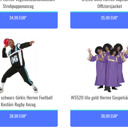
Strohpuppenanzug
Offiziersjacket
34,99 EUR*
35,99 EUR*
schwarz-türkis Herren Football
W5520 lila-gold Herren Gospels
Kostüm Rugby Anzug
38,99 EUR*
38,99 EUR*