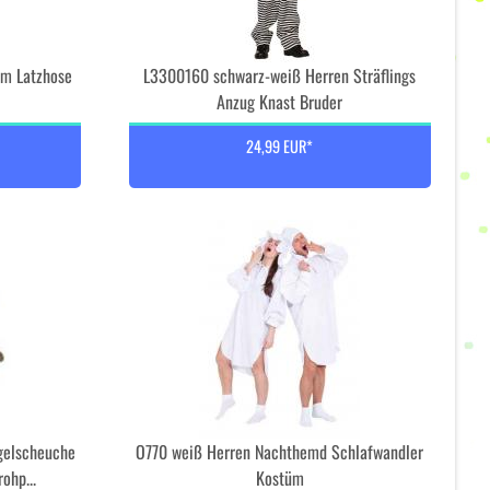
m Latzhose
L3300160 schwarz-weiß Herren Sträflings
Anzug Knast Bruder
24,99 EUR*
gelscheuche
O770 weiß Herren Nachthemd Schlafwandler
ohp...
Kostüm