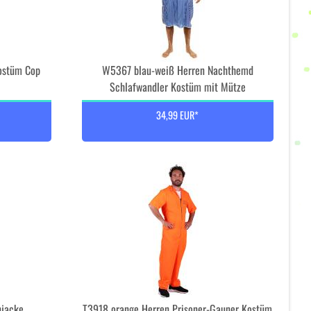
Kostüm Cop
W5367 blau-weiß Herren Nachthemd
Schlafwandler Kostüm mit Mütze
34,99 EUR*
njacke
T3918 orange Herren Prisoner-Gauner Kostüm