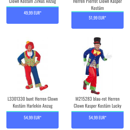
Clown Kostüm Zirkus Anzug
Herren Pierrot Clown Kasper
Kostüm
49,99 EUR*
51,99 EUR*
L3301330 bunt Herren Clown
M215283 blau-rot Herren
Kostüm Harlekin Anzug
Clown Kasper Kostüm Lucky
54,99 EUR*
54,99 EUR*