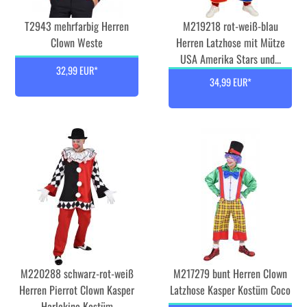
T2943 mehrfarbig Herren
M219218 rot-weiß-blau
Clown Weste
Herren Latzhose mit Mütze
USA Amerika Stars und...
32,99 EUR*
34,99 EUR*
M220288 schwarz-rot-weiß
M217279 bunt Herren Clown
Herren Pierrot Clown Kasper
Latzhose Kasper Kostüm Coco
Harlekino Kostüm