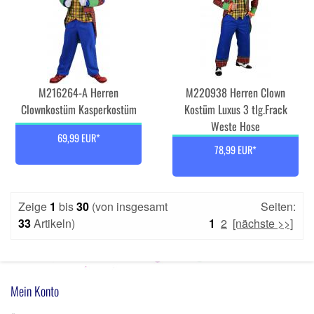
M216264-A Herren
M220938 Herren Clown
Clownkostüm Kasperkostüm
Kostüm Luxus 3 tlg.Frack
Weste Hose
69,99 EUR*
78,99 EUR*
Zeige
1
bis
30
(von insgesamt
Seiten:
33
Artikeln)
1
2
[nächste >>]
Mein Konto