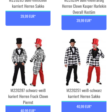
M220283 bunt-milticolor
M220284 bunt-mehrfarbig
karriert Herren Sakko
Herren Clown Kasper Harlekin
Overall Kostüm
39,99 EUR*
39,99 EUR*
M220287 schwarz-weiß
M220251 weiß-schwarz
kariert Herren Frack Clown
karriert Herren Sakko
Pierrot
40,99 EUR*
40,99 EUR*