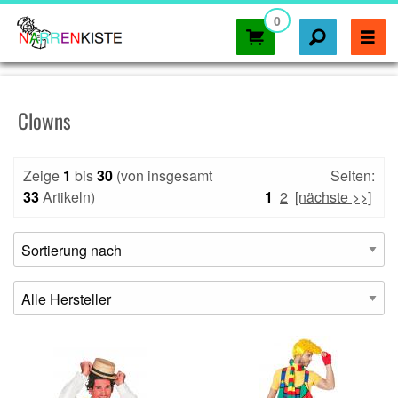
0
Clowns
Zeige
1
bis
30
(von insgesamt
Seiten:
33
Artikeln)
1
2
[nächste >>]