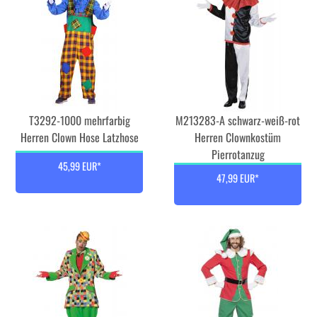
T3292-1000 mehrfarbig
M213283-A schwarz-weiß-rot
Herren Clown Hose Latzhose
Herren Clownkostüm
Pierrotanzug
45,99 EUR*
47,99 EUR*