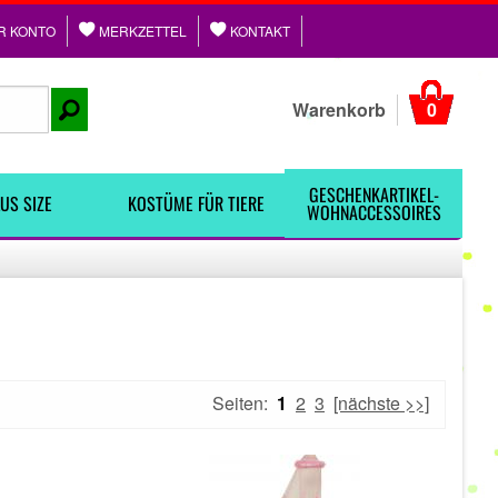
R KONTO
MERKZETTEL
KONTAKT
Warenkorb
0
GESCHENKARTIKEL-
US SIZE
KOSTÜME FÜR TIERE
WOHNACCESSOIRES
Seiten:
1
2
3
[nächste >>]