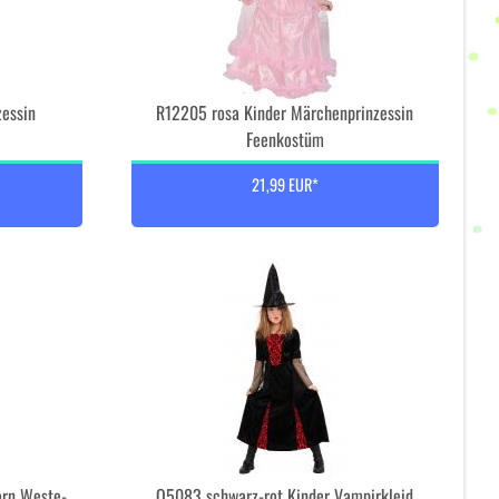
zessin
R12205 rosa Kinder Märchenprinzessin
Feenkostüm
21,99 EUR*
rn Weste-
O5083 schwarz-rot Kinder Vampirkleid