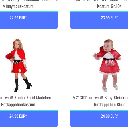
Minnymauskostüm
Kostüm Gr.104
22,99 EUR*
23,99 EUR*
ot-weiß Kinder Kleid Mädchen
M213011 rot-weiß Baby-Kleinki
Rotkäppchenkostüm
Rotkäppchen Kleid
24,99 EUR*
24,99 EUR*