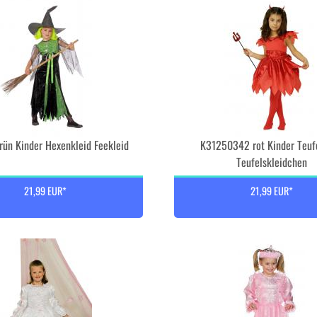
ün Kinder Hexenkleid Feekleid
K31250342 rot Kinder Teuf
Teufelskleidchen
21,99 EUR*
21,99 EUR*