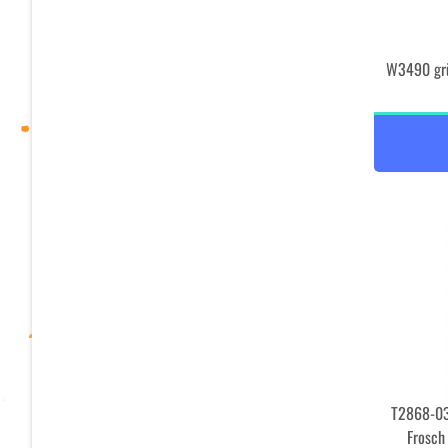
W3490 grü
T2868-03
Frosch