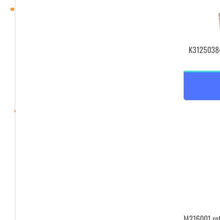
K31250384
M216001 rot