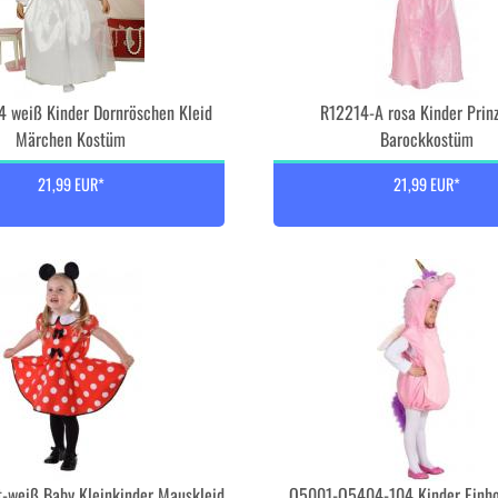
 weiß Kinder Dornröschen Kleid
R12214-A rosa Kinder Prin
Märchen Kostüm
Barockkostüm
21,99 EUR*
21,99 EUR*
-weiß Baby Kleinkinder Mauskleid
O5001-O5404-104 Kinder Einho