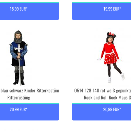
18,99 EUR*
19,99 EUR*
blau-schwarz Kinder Ritterkostüm
O514-128-140 rot-weiß gepunkt
Ritterrüstüng
Rock and Roll Rock Maus Gr
20,99 EUR*
20,99 EUR*