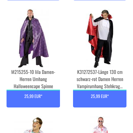
M215255-10 lila Damen-
K31272537-Länge 130 cm
Herren Umhang
schwarz-rot Damen Herren
Halloweencape Spinne
Vampirumhang Stehkrag...
25,99 EUR*
25,99 EUR*