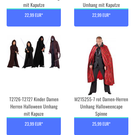
mit Kaputze
Umhang mit Kaputze
22,99 EUR*
22,99 EUR*
T2726-T2727 Kinder Damen
M215255-7 rot Damen-Herren
Herren Halloween Umhang
Umhang Halloweencape
mit Kapuze
Spinne
23,99 EUR*
25,99 EUR*