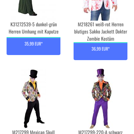
K31272539-5 dunkel-grün
M218261 weiß-rot Herren
Herren Umhang mit Kaputze
blutiges Sakko Jackett Dokter
Zombie Kostüm
35,99 EUR*
36,99 EUR*
M217299 Mexican Skull
M217299-220-A schwarz