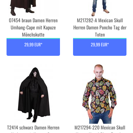
O7454 braun Damen Herren
M217282-A Mexican Skull
Umhang-Cape mit Kapuze
Herren Damen Poncho Tag der
Mönchskutte
Toten
29,99 EUR*
29,99 EUR*
T2414 schwarz Damen Herren
M217294-220 Mexican Skull