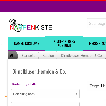
KINDER & BABY
DAMEN KOSTÜME
HERREN KO
KOSTÜME
Startseite
Katalog
Dirndlblusen,Hemden & Co.
Dirndlblusen,Hemden & Co.
Sortierung / Filter
Zeige
1
b