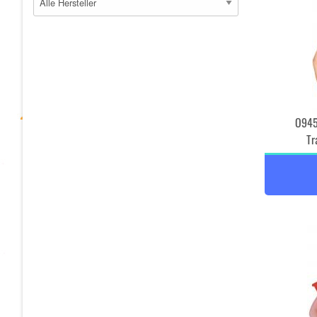
O945
Tr