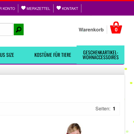
R KONTO
MERKZETTEL
KONTAKT
Warenkorb
0
GESCHENKARTIKEL-
US SIZE
KOSTÜME FÜR TIERE
WOHNACCESSOIRES
Seiten:
1