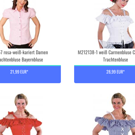
7 rosa-weiß-kariert Damen
M212138-1 weiß Carmenbluse C
achtenbluse Bayernbluse
Trachtenbluse
21,99 EUR*
28,99 EUR*