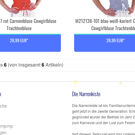
 rot Carmenbluse Cowgirlbluse
M212138-101 blau-weiß-kariert 
Trachtenbluse
Cowgirlbluse Trachtenbl
28,99 EUR*
28,99 EUR*
is
6
(von insgesamt
6
Artikeln)
n
Die Narrenkiste
iche
Die Narrenkiste ist ein Familienunte
geht jetzt in die zweite Generation. E
gegründet wurde der Betrieb im Jahr 
zum Karneval und der Lust zum Feiern
sorgung
gen
Seit diesem Zeitpunkt wird das Unter