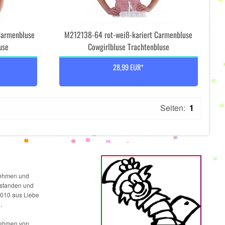
Carmenbluse
M212138-64 rot-weiß-kariert Carmenbluse
use
Cowgirlbluse Trachtenbluse
28,99 EUR*
Seiten:
1
rnehmen und
ntstanden und
2010 aus Liebe
.
nehmen von