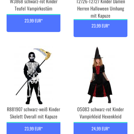
W3868 schwarz-rot Kinder
T2726-T2727 Kinder Damen
Teufel Vampirkostüm
Herren Halloween Umhang
mit Kapuze
23,99 EUR*
23,99 EUR*
R881907 schwarz-weiß Kinder
O5083 schwarz-rot Kinder
Skelett Overall mit Kapuze
Vampirkleid Hexenkleid
23,99 EUR*
24,99 EUR*