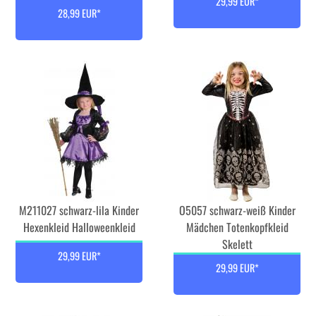
29,99 EUR*
28,99 EUR*
M211027 schwarz-lila Kinder
O5057 schwarz-weiß Kinder
Hexenkleid Halloweenkleid
Mädchen Totenkopfkleid
Skelett
29,99 EUR*
29,99 EUR*