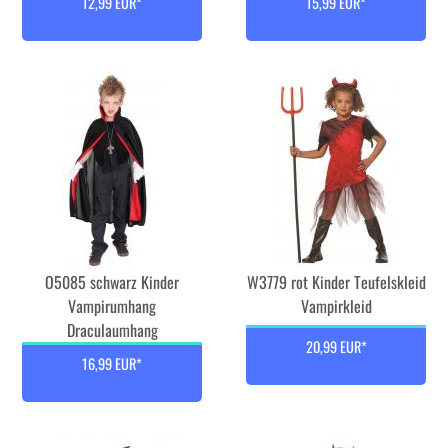
12,99 EUR*
15,99 EUR*
O5085 schwarz Kinder
W3779 rot Kinder Teufelskleid
Vampirumhang
Vampirkleid
Draculaumhang
20,99 EUR*
16,99 EUR*