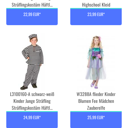
Sträflingskostüm Häftl...
Highschool Kleid
22,99 EUR*
23,99 EUR*
L3100160-A schwarz-weiß
W3288A flieder Kinder
Kinder Junge Sträfling
Blumen Fee Mädchen
Sträflingskostüm Häftl...
Zauberelfe
24,99 EUR*
25,99 EUR*