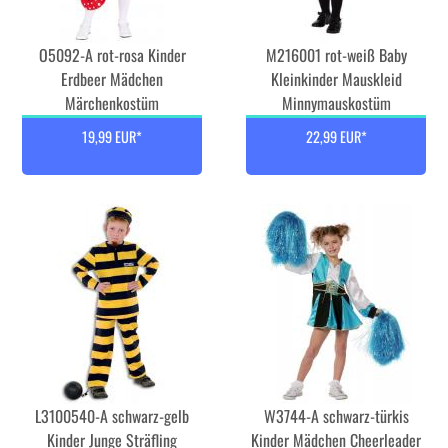
O5092-A rot-rosa Kinder
M216001 rot-weiß Baby
Erdbeer Mädchen
Kleinkinder Mauskleid
Märchenkostüm
Minnymauskostüm
19,99 EUR*
22,99 EUR*
L3100540-A schwarz-gelb
W3744-A schwarz-türkis
Kinder Junge Sträfling
Kinder Mädchen Cheerleader