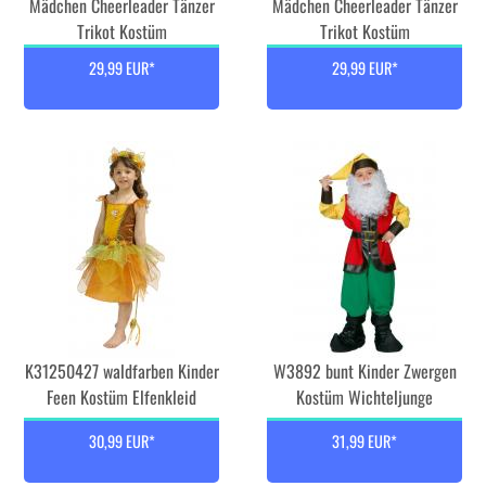
Mädchen Cheerleader Tänzer
Mädchen Cheerleader Tänzer
Trikot Kostüm
Trikot Kostüm
29,99 EUR*
29,99 EUR*
K31250427 waldfarben Kinder
W3892 bunt Kinder Zwergen
Feen Kostüm Elfenkleid
Kostüm Wichteljunge
30,99 EUR*
31,99 EUR*