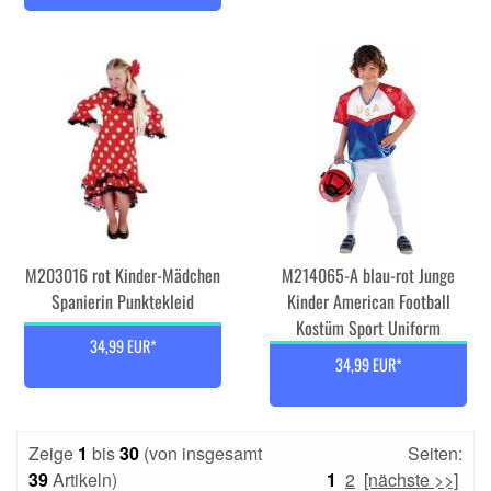
M203016 rot Kinder-Mädchen
M214065-A blau-rot Junge
Spanierin Punktekleid
Kinder American Football
Kostüm Sport Uniform
34,99 EUR*
34,99 EUR*
Zeige
1
bis
30
(von insgesamt
Seiten:
39
Artikeln)
1
2
[nächste >>]