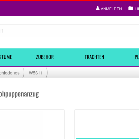
ANMELDEN
IH
STÜME
ZUBEHÖR
TRACHTEN
PL
chiedenes
W5611
rohpuppenanzug