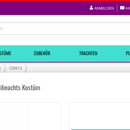
ANMELDEN
IH
STÜME
ZUBEHÖR
TRACHTEN
PL
h
O9913
eihnachts Kostüm